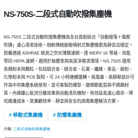
NS-750S-二段式自動吹撥集塵機
NS-750S 二段式自動吹撥集塵機為全台首創結合「自動撥落＋風壓
吹拂」濾心清潔技術，相較傳統脈衝噴射式集塵機更為靜音且穩定。
搭載通過 ASHRAE 檢測之奈米薄膜濾網，達 MERV 16 等級，效能
等同 HEPA 濾網，適用於無塵室與高潔淨需求環境。NS-750S 適用
各類粉末與顆粒，包括鋁合金、鎂合金、石墨、纖維、食品、碳粉、
化學粉末與 PCB 製程，可 24 小時連續運轉。高風量、高靜壓設計可
作為中央集塵系統使用，並可客製防爆型、變頻節能型與不銹鋼材
質。內建離心氣流分離效果與自動清灰機制，有效延長濾心壽命、降
低維護成本，是兼顧效率、靜音與安全的高階集塵解決方案。
# 移動式集塵機
# 防爆集塵機
分類:
二段式自動吹撥集塵機