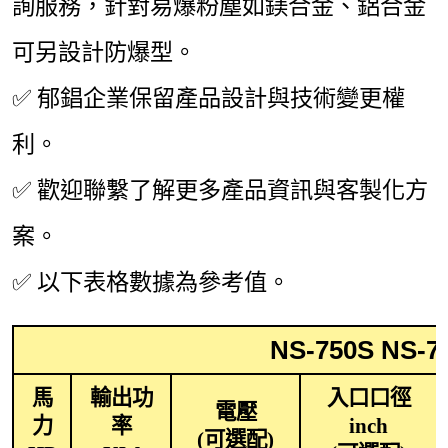
詢服務，針對易爆粉塵如鎂合金、鋁合金
可另設計防爆型。
✅
郁錩企業保留產品設計與技術變更權
利。
✅
歡迎聯繫了解更多產品資訊與客製化方
案。
✅
以下表格數據為參考值。
NS-750S N
馬
輸出功
入口口徑
電壓
力
率
inch
(可選配)