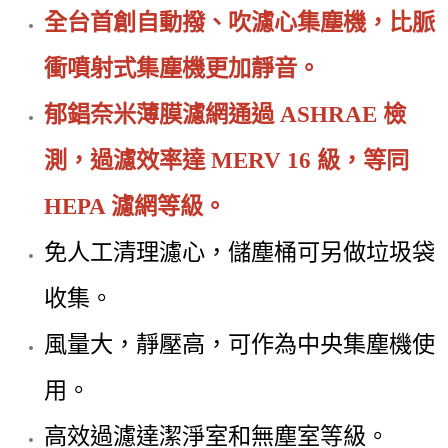
全台首創自動撥、吹濾心集塵機，比脈
衝噴射式集塵機更加靜音。
郁錩奈米薄膜濾網通過 ASHRAE 檢
測，過濾效率達 MERV 16 級，等同
HEPA 濾網等級。
免人工清理濾心，儲塵桶可另做垃圾袋
收集。
風量大，靜壓高，可作為中央集塵機使
用。
高效過濾達潔淨室和無塵室等級。