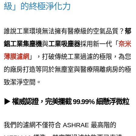
級」的終極淨化力
誰說工業環境無法擁有醫療級的空氣品質？
郁
錩工業集塵機
與
工業吸塵器
採用新一代「
奈米
薄膜濾網
」，打破傳統工業過濾的極限，為您
的廠房打造等同於無塵室與醫療隔離病房的極
致潔淨空間。
▶
權威認證，完美攔截 99.99% 細懸浮微粒
我們的濾網不僅符合 ASHRAE 最高階的