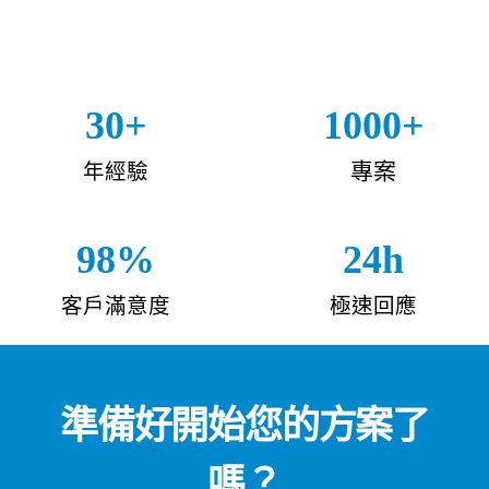
30+
1000+
專案
年經驗
98%
24h
客戶滿意度
極速回應
準備好開始您的方案了
嗎？