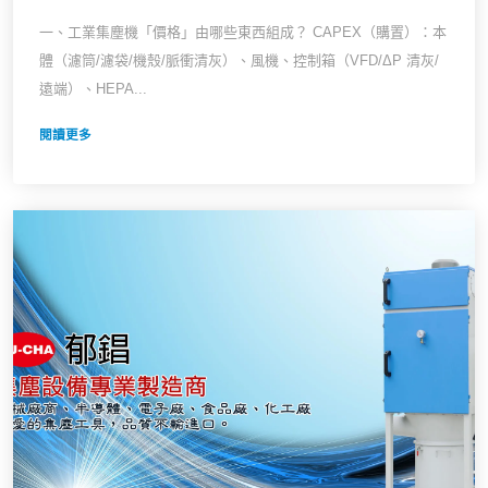
一、工業集塵機「價格」由哪些東西組成？ CAPEX（購置）：本
體（濾筒/濾袋/機殼/脈衝清灰）、風機、控制箱（VFD/ΔP 清灰/
遠端）、HEPA...
閱讀更多