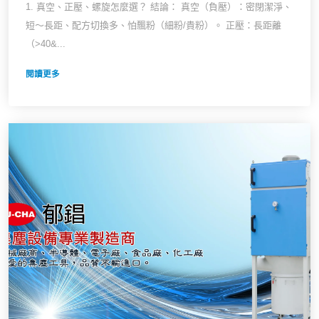
1. 真空、正壓、螺旋怎麼選？ 結論： 真空（負壓）：密閉潔淨、
短～長距、配方切換多、怕飄粉（細粉/貴粉）。 正壓：長距離
（>40&...
閱讀更多