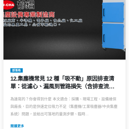
部落格
12.集塵機常見 12 種「吸不動」原因排查清
單：從濾心、漏風到管路損失（含排查流
程、修護與升級建議）吸力變小？風量不
為誰寫的？你會得到什麼 本文適合：採購、現場工程、設備維保
足？維修或升級前必讀的商業級診斷指南
與廠長，目的是快速定位吸力不足（集塵機/工業吸塵器/中央集塵
系統）問題，並給出可落地的量測步驟、臨時...
閱讀更多