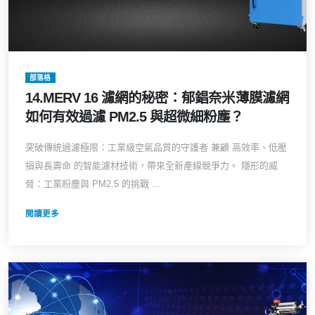
部落格
14.MERV 16 濾網的秘密：郁錩奈米薄膜濾網
如何有效過濾 PM2.5 與超微細粉塵？
突破傳統過濾極限：工業級空氣品質的守護者 兼顧 高效率、低壓
損與長壽命 的智能濾材技術，帶來全新產線競爭力。 隱形的威
脅：工業粉塵與 PM2.5 的挑戰 ...
閱讀更多