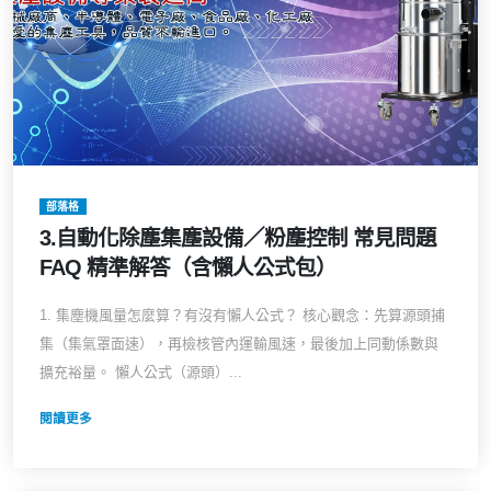
部落格
3.自動化除塵集塵設備／粉塵控制 常見問題
FAQ 精準解答（含懶人公式包）
1. 集塵機風量怎麼算？有沒有懶人公式？ 核心觀念：先算源頭捕
集（集氣罩面速），再檢核管內運輸風速，最後加上同動係數與
擴充裕量。 懶人公式（源頭）...
閱讀更多