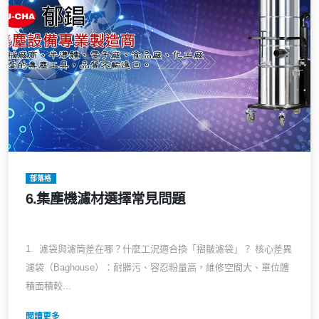
部落格
6.集塵機濾材選擇常見問題
1. 濾袋與濾筒差在哪？什麼工況適合換「摺皺濾袋」？ 核心差異
濾袋（Baghouse）：耐髒污、容忍粉量高，維修空間大、單位體
積面積較...
閱讀更多