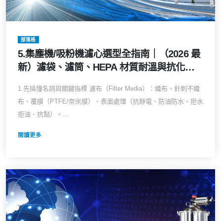
部落格
5.集塵機/吸粉機濾心選型全指南｜（2026 最
新）濾袋、濾筒、HEPA 材質耐溫與抗化學
對照表：解決黏粉糊袋、防爆與過濾效率難
1.先搞懂名詞與關鍵指標 濾布（Filter Media）：織布、針刺不織
題
布、覆膜（PTFE/奈米膜）、表面處理（抗靜電、防油防水、拒水
拒油、抗黏）。...
閱讀更多