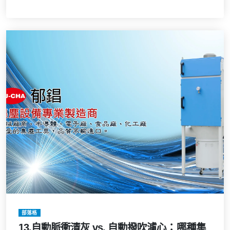
部落格
13.自動脈衝清灰 vs. 自動撥吹濾心：哪種集