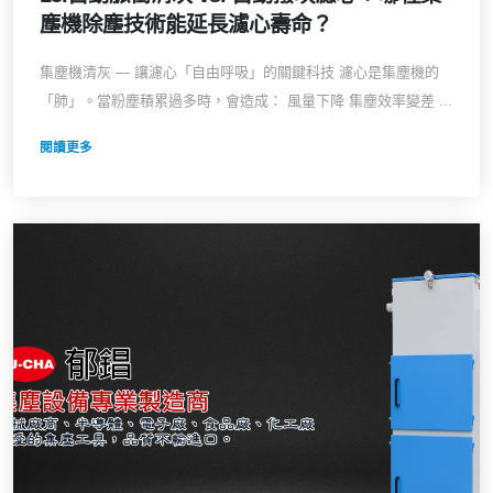
塵機除塵技術能延長濾心壽命？
集塵機清灰 — 讓濾心「自由呼吸」的關鍵科技 濾心是集塵機的
「肺」。當粉塵積累過多時，會造成： 風量下降 集塵效率變差 ...
閱讀更多