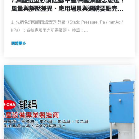
7.集塵選型必讀低壓/中壓/高壓集塵怎麼選？
風量與靜壓差異、應用場景與選購要點完整
指南，三種系統的工程差異與優缺點（2026
1. 先把名詞和範圍講清楚 靜壓（Static Pressure, Pa / mmAq /
最新）
kPa）：系統克服阻力所需壓頭。 換算：...
閱讀更多