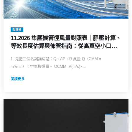
部落格
11.2026 集塵機管徑風量對照表｜靜壓計算、
等效長度估算與佈管指南：從高真空小口徑
到低壓大風量系統的全方位選型攻略
1. 先把三個名詞講清楚：Q、ΔP、D 風量 Q（CMM =
m³/min）：空氣搬運量。 QCMM=V(m/s)×...
閱讀更多