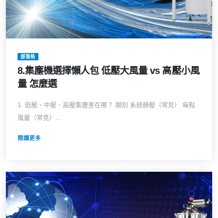
部落格
8.集塵機選擇懶人包 低壓大風量 vs 高壓小風
量 怎麼選
1. 低壓、中壓、高壓集塵差在哪？ 類別 系統靜壓（常見） 每點
風量（常見）...
閱讀更多