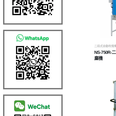
二段式自動吹撥
NS-750
塵機