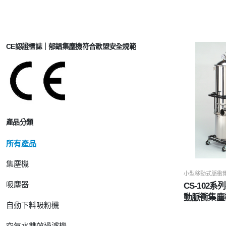
CE認證標誌｜郁錩集塵機符合歐盟安全規範
產品分類
所有產品
集塵機
小型移動式脈衝
吸塵器
CS-102
動脈衝集塵
自動下料吸粉機
空氣水雙效過濾機