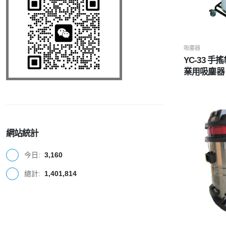
吸塵器
YC-33 
業用吸塵器
網站統計
今日:
3,160
總計:
1,401,814