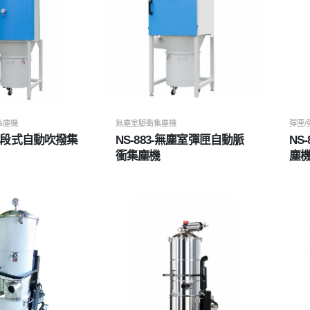
集塵機
無塵室脈衝集塵機
彈匣
R-二段式自動吹撥集
NS-883-無塵室彈匣自動脈
NS
衝集塵機
塵