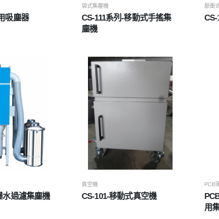
袋式集塵機
脈衝
業用吸塵器
CS-111系列-移動式手搖集
CS
塵機
真空機
PCB
 防爆水過濾集塵機
CS-101-移動式真空機
PC
用