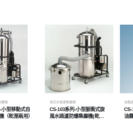
集塵機
濕式水過濾集塵機
油霧
系列-小型移動式自
CS-103系列-小型脈衝式旋
CS
機（乾溼兩用）
風水過濾防爆集塵機(乾濕
油
兩用)