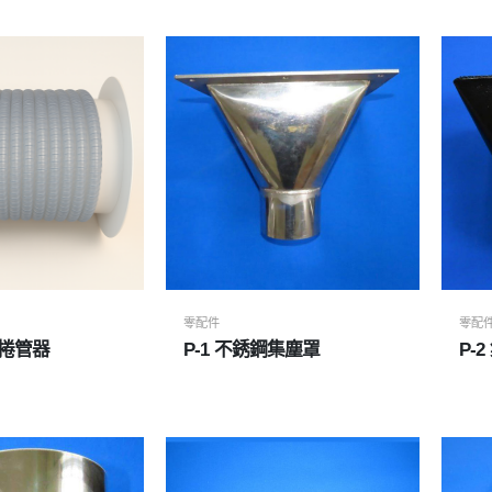
零配件
零配
捲管器
P-1 不銹鋼集塵罩
P-2