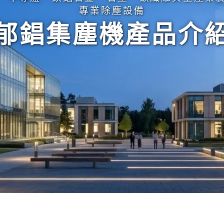
專業除塵設備
郁錩集塵機產品介