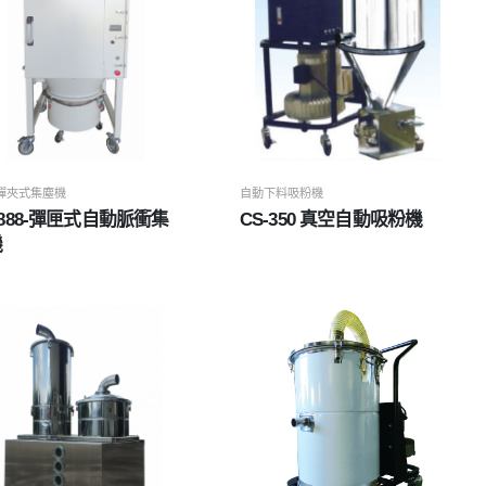
/彈夾式集塵機
自動下料吸粉機
-888-彈匣式自動脈衝集
CS-350 真空自動吸粉機
機