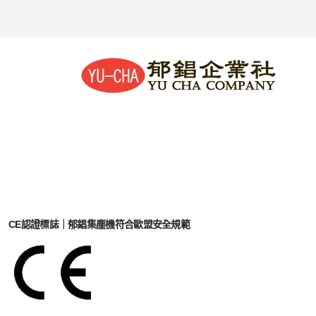
CE認證標誌｜郁錩集塵機符合歐盟安全規範