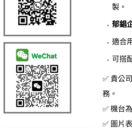
製。
郁錩
適合
可搭
✅
貴公
務。
✅
機台
✅
圖片