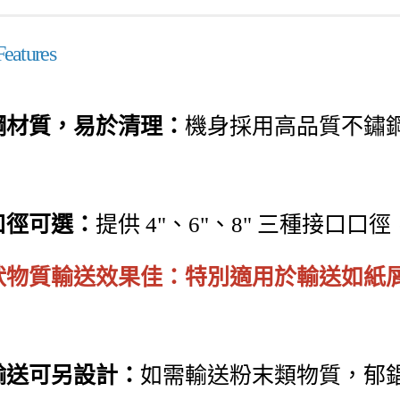
tures
鋼材質，易於清理：
機身採用高品質不鏽
。
口徑可選：
提供 4"、6"、8" 三種接口
狀物質輸送效果佳：
特別適用於輸送如紙
輸送可另設計：
如需輸送粉末類物質，郁