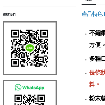
產品特色 Fea
聯絡我們
不鏽
方便
多種
長條
料。
粉末