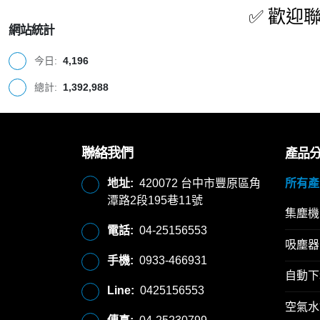
✅
歡迎
網站統計
今日:
4,196
總計:
1,392,988
聯絡我們
產品
地址:
420072 台中市豐原區角
所有產
潭路2段195巷11號
集塵機
電話:
04-25156553
吸塵器
手機:
0933-466931
自動下
Line:
0425156553
空氣水