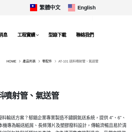
繁體中文
|
English
消息
工程實績
型錄下載
聯絡我們
HOME
產品列表
零配件
AT-101 送料噴射管、氣送管
 送料噴射管、氣送管
料輸送方案？郁錩企業專業製造不鏽鋼氣送系統，提供 4"、6"、
擇。本機專為輸送紙屑、長條薄片及塑膠廢料設計，傳輸流暢且易於清