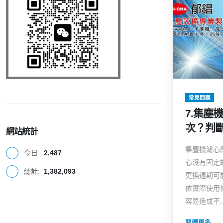
常見問題
7.集塵
次？判
網站統計
集塵機濾心
今日:
2,487
心沒有固定
總計:
1,382,093
更換週期可
依實際使用
容易造成不..
閱讀更多