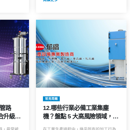
常見問題
舊管路
12.哪些行業必備工業集塵
合升級的
機？盤點 5 大高風險領域，缺
又高效！
了它恐面臨環保罰單與工安危
時，最常被
在工業生產過程中，幾乎所有的加工行為