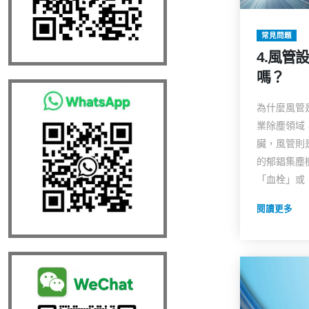
常見問題
4.風管
嗎？
為什麼風管
業除塵領域
臟，風管則
的郁錩集塵
「血栓」或「
閱讀更多