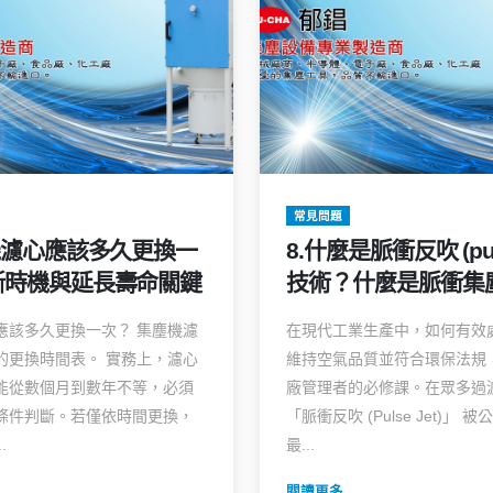
常見問題
機濾心應該多久更換一
8.什麼是脈衝反吹 (puls
斷時機與延長壽命關鍵
技術？什麼是脈衝集
應該多久更換一次？ 集塵機濾
在現代工業生產中，如何有效
的更換時間表。 實務上，濾心
維持空氣品質並符合環保法規
能從數個月到數年不等，必須
廠管理者的必修課。在眾多過
條件判斷。若僅依時間更換，
「脈衝反吹 (Pulse Jet)」 
.
最...
閱讀更多