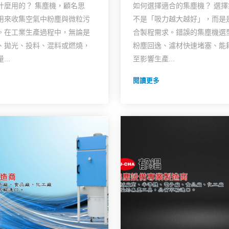
什麼用的？ 集塵機，顧名思
如何選擇適合的集塵機？ 選
用來收集空氣中粉塵與微粒污
不是「吸力越大越好」，而是
。在工業生產過程中，無論是
合製程需求。錯誤的集塵機選
、拋光、投料、混料或燃燒，
粉塵回逸、濾材快速堵塞、能
..
至影響生產...
閱讀更多