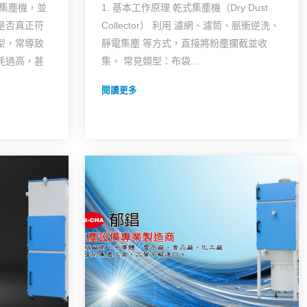
擇集塵機，並
1. 基本工作原理 乾式集塵機（Dry Dust
是否真正符
Collector） 利用 濾網、濾筒、脈衝逆洗、
型，常導致
靜電集塵 等方式，直接將粉塵攔截並收
耗過高，甚
集。 常見類型：布袋...
閱讀更多