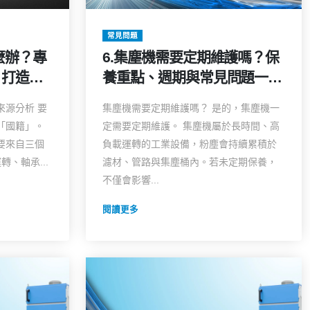
常見問題
麼辦？專
6.集塵機需要定期維護嗎？保
，打造靜
養重點、週期與常見問題一次
說明
來源分析 要
集塵機需要定期維護嗎？ 是的，集塵機一
「國籍」。
定需要定期維護。 集塵機屬於長時間、高
要來自三個
負載運轉的工業設備，粉塵會持續累積於
、軸承...
濾材、管路與集塵桶內。若未定期保養，
不僅會影響...
閱讀更多