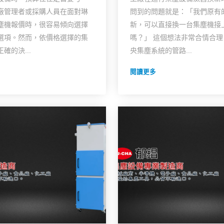
廠管理者或採購人員在面對琳
問到的問題就是：「我們原有
塵機報價時，很容易傾向選擇
新，可以直接換一台集塵機接
選項。然而，依價格選擇的集
嗎？」 這個想法非常合情合
確的決...
央集塵系統的管路...
閱讀更多