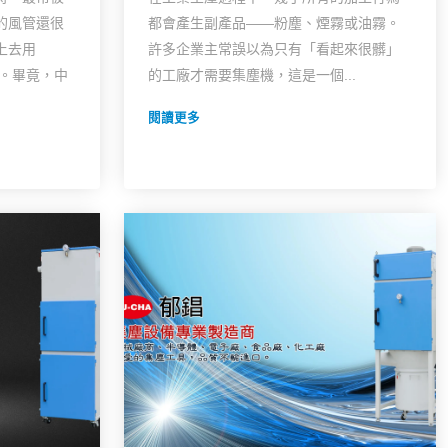
機！
的風管還很
都會產生副產品——粉塵、煙霧或油霧。
上去用
許多企業主常誤以為只有「看起來很髒」
理。畢竟，中
的工廠才需要集塵機，這是一個...
閱讀更多