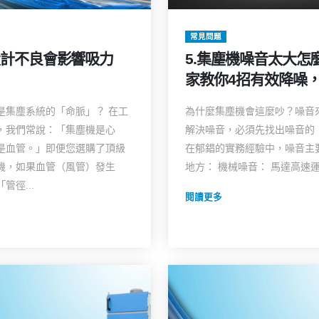
常見問題
設計不良會影響吸力
5.集塵機噪音太大怎
家教你4招有效降噪
音高效工廠環境！
是集塵系統的「命脈」？ 在工
為什麼集塵機會這麼吵？噪音
，我們常說：「集塵機是心
解決噪音，必須先找出噪音的
是血管。」即便您選購了頂級
在郁錩的實務經驗中，噪音主
機，如果血管（風管）發生
地方： 機械噪音： 馬達高速運轉
管徑...
閱讀更多