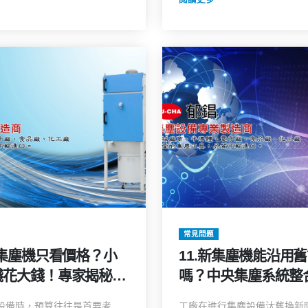
常見問題
買集塵機只看價格？小
11.新集塵機能沿用
花大錢！專家揭秘 5
嗎？中央集塵系統整
陷阱與正確評估法
5 大關鍵評估，省錢
設備時，預算往往是首要考
工廠在進行集塵設備汰舊換新