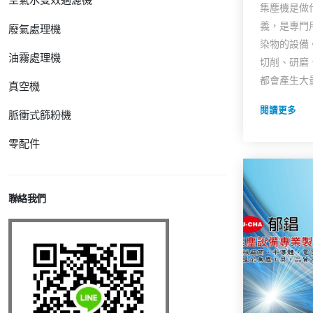
集塵機是做
義，是專門
廢氣處理機
染物的設備
油霧處理機
切削、研磨
都會產生大量.
真空機
閱讀更多
脈衝式篩粉機
零配件
聯絡我們