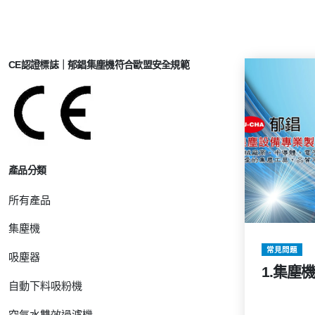
CE認證標誌｜郁錩集塵機符合歐盟安全規範
產品分類
所有產品
集塵機
常見問題
吸塵器
1.集塵
自動下料吸粉機
空氣水雙效過濾機