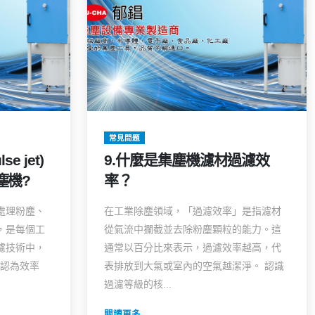
常見問題
e jet)
9.什麼是集塵機濾材過濾效
塵機?
率？
處理粉塵、
在工業除塵領域，「過濾效率」是指濾材
，是每個工
從氣流中攔截並去除粉塵顆粒的能力。這
濾技術中，
通常以百分比來表示，過濾效率越高，代
被公認為效率
表排放到大氣或室內的空氣越潔淨。 認識
過濾等級的核...
閱讀更多