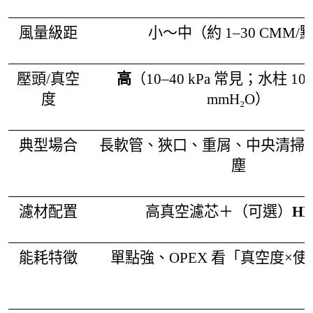
風量級距
小～中（約 1–30 CMM/
壓頭/真空
高
（10–40 kPa 常見；水柱 100
度
mmH₂O）
典型場合
長軟管、狹口、重屑、中央清掃
塵
濾材配置
高真空濾芯＋（可選）
HE
能耗特徵
單點強、OPEX 看「真空度×