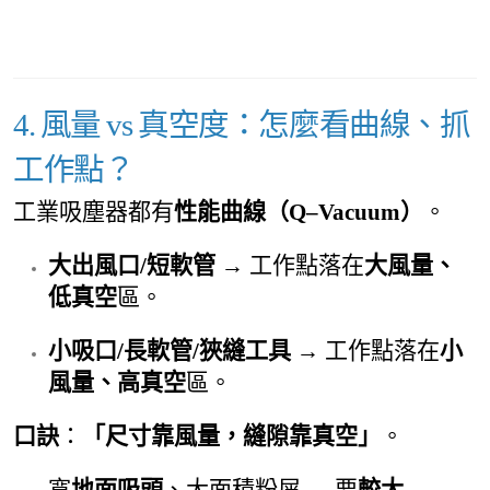
4. 風量 vs 真空度：怎麼看曲線、抓
工作點？
工業吸塵器都有
性能曲線（Q–Vacuum）
。
大出風口/短軟管
→ 工作點落在
大風量、
低真空
區。
小吸口/長軟管/狹縫工具
→ 工作點落在
小
風量、高真空
區。
口訣
：
「尺寸靠風量，縫隙靠真空」
。
寬
地面吸頭
、大面積粉屑 → 要
較大