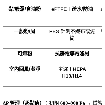
黏/吸濕/含油粉
ePTFE＋
疏水/防油
Δ
一般粉/屑
PES 針刺不織布或濾
手
筒
可燃粉
抗靜電導電濾材
室內回風/潔淨
主濾＋
HEPA
H13/H14
ΔP 管理（起點值）
：初阻
600–900 Pa
→ 穩態