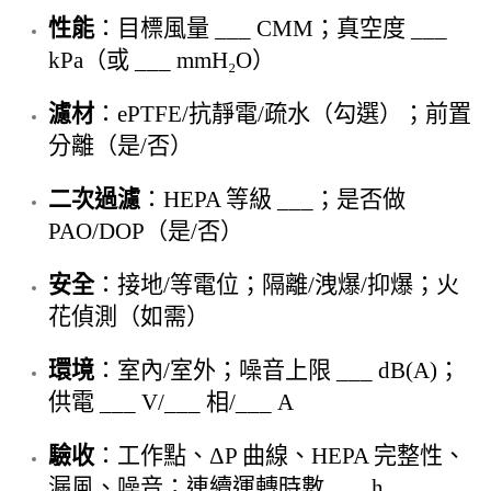
性能
：目標風量 ___ CMM；真空度 ___
kPa（或 ___ mmH₂O）
濾材
：ePTFE/抗靜電/疏水（勾選）；前置
分離（是/否）
二次過濾
：HEPA 等級 ___；是否做
PAO/DOP（是/否）
安全
：接地/等電位；隔離/洩爆/抑爆；火
花偵測（如需）
環境
：室內/室外；噪音上限 ___ dB(A)；
供電 ___ V/___ 相/___ A
驗收
：工作點、ΔP 曲線、HEPA 完整性、
漏風、噪音；連續運轉時數 ___ h