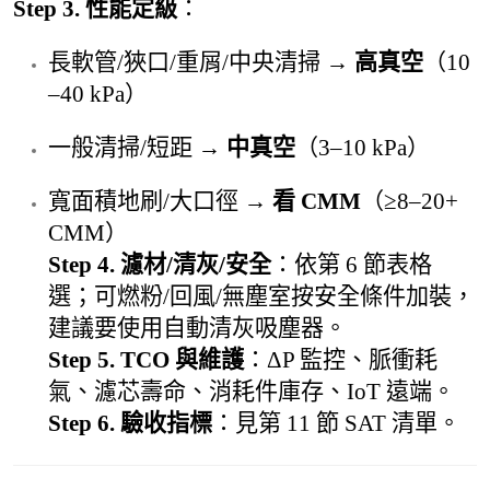
Step 3. 性能定級
：
長軟管/狹口/重屑/中央清掃 →
高真空
（10
–40 kPa）
一般清掃/短距 →
中真空
（3–10 kPa）
寬面積地刷/大口徑 →
看 CMM
（≥8–20+
CMM）
Step 4. 濾材/清灰/安全
：依第 6 節表格
選；可燃粉/回風/無塵室按安全條件加裝，
建議要使用自動清灰吸塵器。
Step 5. TCO 與維護
：ΔP 監控、脈衝耗
氣、濾芯壽命、消耗件庫存、IoT 遠端。
Step 6. 驗收指標
：見第 11 節 SAT 清單。