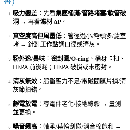
查）
吸力變差
：先看
集塵桶滿/管路堵塞/軟管破
洞
→ 再看
濾材 ΔP
。
真空度高但風量低
：管徑過小/彎頭多/濾室
堵 → 針對
工作點
調口徑或清灰。
粉外逸/異味
：
密封圈/O-ring
、桶身卡扣、
HEPA 前後漏；HEPA 破損或未密封。
清灰無效
：脈衝壓力不足/電磁閥膜片損/清
灰節拍錯。
靜電放電
：導電件老化/接地線鬆 → 量測
並更換。
噪音飆高
：軸承/葉輪刮碰/消音棉飽和 →