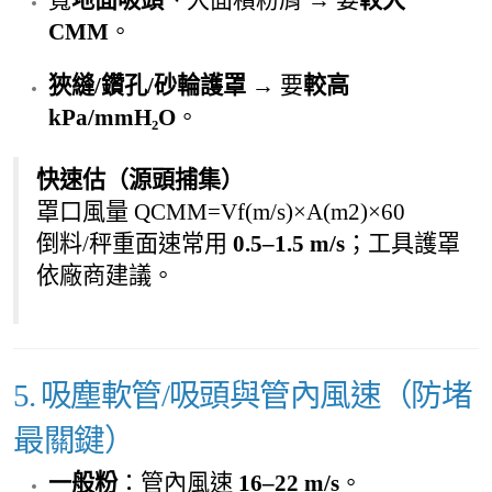
CMM
。
狹縫/鑽孔/砂輪護罩
→ 要
較高
kPa/mmH₂O
。
快速估（源頭捕集）
罩口風量 QCMM=Vf(m/s)×A(m2)×60
倒料/秤重面速常用
0.5–1.5 m/s
；工具護罩
依廠商建議。
5. 吸塵軟管/吸頭與管內風速（防堵
最關鍵）
一般粉
：管內風速
16–22 m/s
。