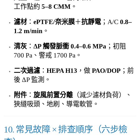
工作點約
5–8 CMM
。
濾材
：
ePTFE/奈米膜
＋
抗靜電
；A/C
0.8–
1.2 m/min
。
清灰
：
ΔP 觸發脈衝 0.4–0.6 MPa
；初阻
700 Pa、警戒 1700 Pa。
二次過濾
：
HEPA H13
，做
PAO/DOP
；前
後 ΔP 監測。
附件
：
旋風前置分離
（減少濾材負荷）、
狹縫吸頭、地刷、導電軟管。
10. 常見故障 × 排查順序（六步檢