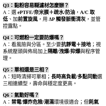
Q3：黏粉容易糊濾材怎麼辦？
A：選
ePTFE/奈米膜＋疏水/防油
，
A/C 取
低
、加
前置旋風
，用
ΔP 觸發脈衝清灰
，並管
控露點。
Q4：可燃粉一定要防爆嗎？
A：看風險與分區。至少要
抗靜電＋接地
；視
系統壓頭與佈局加上
隔離/洩爆/抑爆
與程序管
理。
Q5：單相還是三相？
A：短時清掃可單相；
長時高負載/多點同動
選
三相連續型，壽命與穩定度更高。
Q6：氣動好嗎？
A：
禁電/爆炸危險/潮濕
環境很適合；但
耗氣