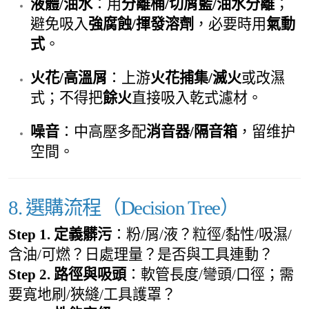
液體/油水
：用
分離桶/切屑籃/油水分離
；
避免吸入
強腐蝕/揮發溶劑
，必要時用
氣動
式
。
火花/高溫屑
：上游
火花捕集/滅火
或改濕
式；不得把
餘火
直接吸入乾式濾材。
噪音
：中高壓多配
消音器/隔音箱
，留维护
空間。
8. 選購流程（Decision Tree）
Step 1. 定義髒污
：粉/屑/液？粒徑/黏性/吸濕/
含油/可燃？日處理量？是否與工具連動？
Step 2. 路徑與吸頭
：軟管長度/彎頭/口徑；需
要寬地刷/狹縫/工具護罩？