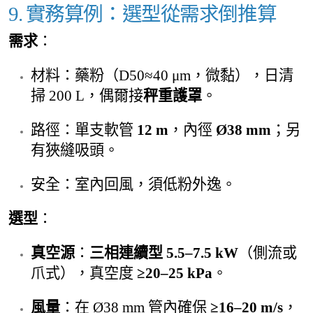
9. 實務算例：選型從需求倒推算
需求
：
材料：藥粉（D50≈40 μm，微黏），日清
掃 200 L，偶爾接
秤重護罩
。
路徑：單支軟管
12 m
，內徑
Ø38 mm
；另
有狹縫吸頭。
安全：室內回風，須低粉外逸。
選型
：
真空源
：
三相連續型 5.5–7.5 kW
（側流或
爪式），真空度
≥20–25 kPa
。
風量
：在 Ø38 mm 管內確保
≥16–20 m/s
，