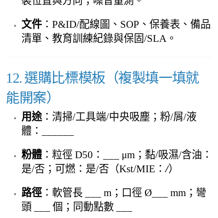
裝位置與方向；噪音量測。
文件
：P&ID/配線圖、SOP、保養表、備品
清單、教育訓練紀錄與保固/SLA。
12. 選購比標模板（複製填一填就
能開案）
用途
：清掃/工具端/中央吸塵；粉/屑/液
體：______
粉體
：粒徑 D50：___ μm；黏/吸濕/含油：
是/否；可燃：是/否（Kst/MIE：
/
）
路徑
：軟管長 ___ m；口徑 Ø___ mm；彎
頭 ___ 個；同動點數 ___