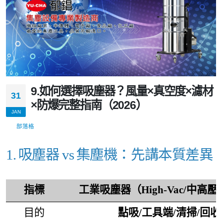
9.如何選擇吸塵器？風量×真空度×濾材
31
×防爆完整指南（2026）
JAN
部落格
1. 吸塵器 vs 集塵機：先講本質差異
指標
工業吸塵器（High-Vac/中高
目的
點吸/工具端/清掃/回收