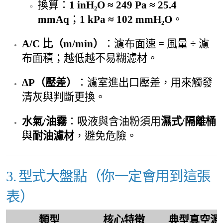
換算：
1 inH₂O ≈ 249 Pa ≈ 25.4
mmAq
；
1 kPa ≈ 102 mmH₂O
。
A/C 比（m/min）
：濾布面速 = 風量 ÷ 濾
布面積；越低越不易糊濾材。
ΔP（壓差）
：濾室進出口壓差，用來觸發
清灰與判斷更換。
水氣/油霧
：吸液與含油粉須用
濕式/隔離桶
與
耐油濾材
，避免危險。
3. 型式大盤點（你一定會用到這張
表）
類型
核心特徵
典型真空源