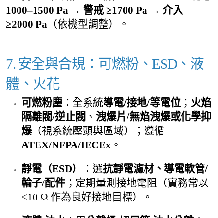
1000–1500 Pa
→
警戒 ≥1700 Pa
→
介入
≥2000 Pa
（依機型調整）。
7. 安全與合規：可燃粉、ESD、液
體、火花
可燃粉塵
：全系統
導電/接地/等電位
；
火焰
隔離閥/逆止閥
、
洩爆片/無焰洩爆或化學抑
爆
（視系統壓頭與區域）；遵循
ATEX/NFPA/IECEx
。
靜電（ESD）
：選
抗靜電濾材、導電軟管/
輪子/配件
；定期量測接地電阻（實務常以
≤10 Ω 作為良好接地目標）。