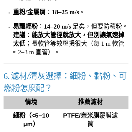
重粉/金屬屑
：
18–25 m/s
。
易飄輕粉
：
14–20 m/s
足矣，但要防積粉。
建議
：
能放大管徑就放大，但別讓氣速掉
太低
；長軟管等效壓損很大（每 1 m 軟管
≈ 2–3 m 直管）。
6. 濾材/清灰選擇：細粉、黏粉、可
燃粉怎麼配？
情境
推薦濾材
細粉（<5–10
PTFE/奈米膜
覆膜濾
μm）
筒