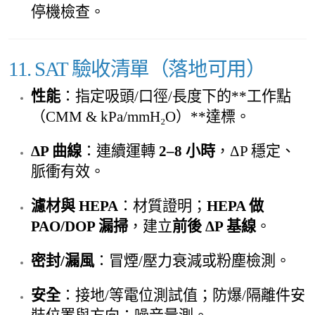
停機檢查。
11. SAT 驗收清單（落地可用）
性能
：指定吸頭/口徑/長度下的**工作點
（CMM & kPa/mmH₂O）**達標。
ΔP 曲線
：連續運轉
2–8 小時
，ΔP 穩定、
脈衝有效。
濾材與 HEPA
：材質證明；
HEPA 做
PAO/DOP 漏掃
，建立
前後 ΔP 基線
。
密封/漏風
：冒煙/壓力衰減或粉塵檢測。
安全
：接地/等電位測試值；防爆/隔離件安