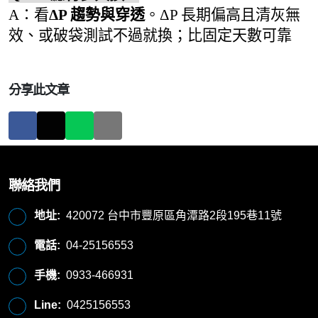
A：看
ΔP 趨勢與穿透
。ΔP 長期偏高且清灰無
效、或破袋測試不過就換；比固定天數可靠
分享此文章
聯絡我們
地址:
420072 台中市豐原區角潭路2段195巷11號
電話:
04-25156553
手機:
0933-466931
Line:
0425156553