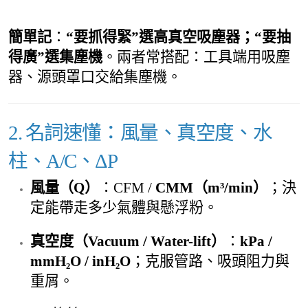
簡單記
：
“要抓得緊”選高真空吸塵器；“要抽
得廣”選集塵機
。兩者常搭配：工具端用吸塵
器、源頭罩口交給集塵機。
2. 名詞速懂：風量、真空度、水
柱、A/C、ΔP
風量（Q）
：CFM /
CMM（m³/min）
；決
定能帶走多少氣體與懸浮粉。
真空度（Vacuum / Water-lift）
：
kPa /
mmH₂O / inH₂O
；克服管路、吸頭阻力與
重屑。