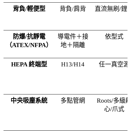
背負/輕便型
背負/肩背
直流無刷/鋰
防爆/抗靜電
導電件＋接
依型式
（ATEX/NFPA）
地＋隔離
HEPA 終端型
H13/H14
任一真空源
中央吸塵系統
多點管網
Roots/多級
心/爪式