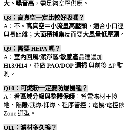
大、噪音高
，需足夠空壓供應。
Q8：高真空一定比較好吸嗎？
A：不。
高真空＝小流量高壓頭
，適合小口徑
與長距離；
大面積捕集
反而要
大風量低壓頭
。
Q9：需要 HEPA 嗎？
A：
室內回風/潔淨區/敏感產品
建議加
H13/H14
，並做
PAO/DOP 漏掃
與前後 ΔP 監
測。
Q10：可燃粉一定要防爆機種？
A：看
區域分級與整體保護
：導電濾材＋接
地、隔離/洩爆/抑爆、程序管控；電機/電控依
Zone 選型。
Q11：濾材多久換？