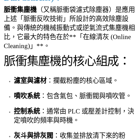
脈衝集塵機
（又稱脈衝袋濾式除塵器）是應用
上述「脈衝反吹技術」所設計的高效除塵設
備。與傳統的機械振動式或逆氣流式集塵機相
比，它最大的特色在於**「在線清灰 (Online
Cleaning)」**。
脈衝集塵機的核心組成：
濾室與濾材
：攔截粉塵的核心區域。
噴吹系統
：包含氣包、脈衝閥與噴吹管。
控制系統
：通常由 PLC 或壓差計控制，決
定噴吹的頻率與時機。
灰斗與排灰閥
：收集並排放清下來的粉