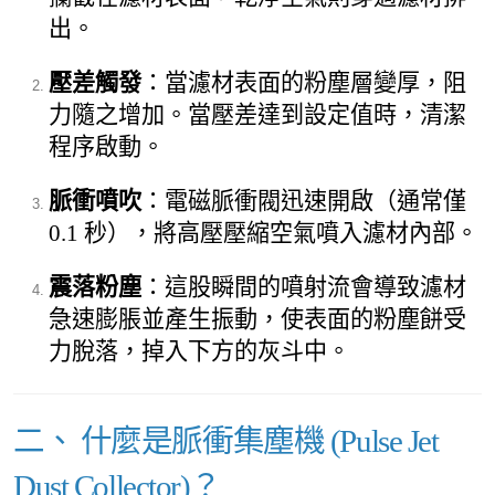
出。
壓差觸發
：當濾材表面的粉塵層變厚，阻
力隨之增加。當壓差達到設定值時，清潔
程序啟動。
脈衝噴吹
：電磁脈衝閥迅速開啟（通常僅
0.1 秒），將高壓壓縮空氣噴入濾材內部。
震落粉塵
：這股瞬間的噴射流會導致濾材
急速膨脹並產生振動，使表面的粉塵餅受
力脫落，掉入下方的灰斗中。
二、 什麼是脈衝集塵機 (Pulse Jet
Dust Collector)？