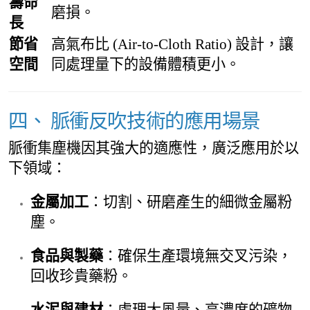
壽命
磨損。
長
節省
高氣布比 (Air-to-Cloth Ratio) 設計，讓
空間
同處理量下的設備體積更小。
四、 脈衝反吹技術的應用場景
脈衝集塵機因其強大的適應性，廣泛應用於以
下領域：
金屬加工
：切割、研磨產生的細微金屬粉
塵。
食品與製藥
：確保生產環境無交叉污染，
回收珍貴藥粉。
水泥與建材
：處理大風量、高濃度的礦物