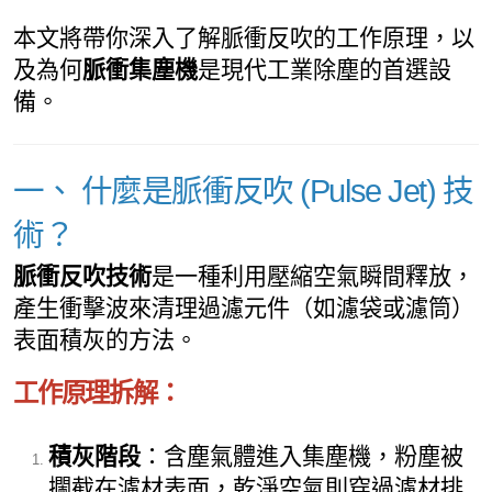
本文將帶你深入了解脈衝反吹的工作原理，以
及為何
脈衝集塵機
是現代工業除塵的首選設
備。
一、 什麼是脈衝反吹 (Pulse Jet) 技
術？
脈衝反吹技術
是一種利用壓縮空氣瞬間釋放，
產生衝擊波來清理過濾元件（如濾袋或濾筒）
表面積灰的方法。
工作原理拆解：
積灰階段
：含塵氣體進入集塵機，粉塵被
攔截在濾材表面，乾淨空氣則穿過濾材排