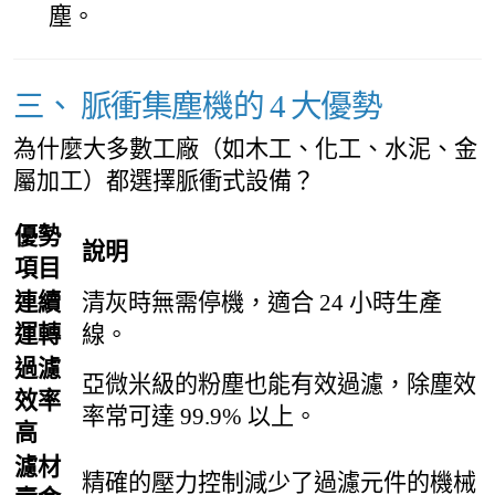
塵。
三、 脈衝集塵機的 4 大優勢
為什麼大多數工廠（如木工、化工、水泥、金
屬加工）都選擇脈衝式設備？
優勢
說明
項目
連續
清灰時無需停機，適合 24 小時生產
運轉
線。
過濾
亞微米級的粉塵也能有效過濾，除塵效
效率
率常可達 99.9% 以上。
高
濾材
精確的壓力控制減少了過濾元件的機械