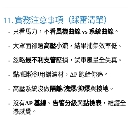
11. 實務注意事項（踩雷清單）
只看馬力，不看
風機曲線 vs 系統曲線
。
大罩面卻選
高壓小流
，結果捕集效率低。
忽略
最不利支管
壓損，試車風量全失真。
黏/細粉卻用錯濾材，ΔP 跑給你追。
高壓系統沒做
隔離/洩爆/抑爆
與
接地
。
沒有
ΔP 基線
、
告警分級
與
點檢表
，維護全
憑感覺。