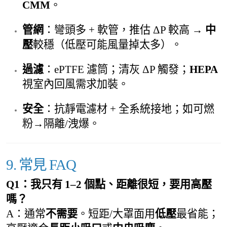
CMM
。
管網
：彎頭多 + 軟管，推估 ΔP 較高 →
中
壓
較穩（低壓可能風量掉太多）。
過濾
：ePTFE 濾筒；清灰 ΔP 觸發；
HEPA
視室內回風需求加裝。
安全
：抗靜電濾材 + 全系統接地；如可燃
粉→隔離/洩爆。
9. 常見 FAQ
Q1：我只有 1–2 個點、距離很短，要用高壓
嗎？
A：通常
不需要
。短距/大罩面用
低壓
最省能；