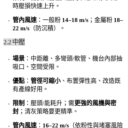
時壓損快速上升。
管內風速
：一般粉
14–18 m/s
；金屬粉
18–
22 m/s
（防沉積）。
2.2 中壓
場景
：中距離、多彎頭/軟管、機台內部抽
吸口、空間受限。
優點
：
管徑可縮小
、布置彈性高、改造既
有產線好用。
限制
：壓頭/能耗升；需
更強的風機與密
封
；清灰策略要更精準。
管內風速
：
16–22 m/s
（依粉性與堵塞風險