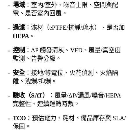
場域
：室內/室外、噪音上限、空間與配
電、是否室內回風。
過濾
：濾材（ePTFE/抗靜/疏水）、是否加
HEPA
。
控制
：ΔP 觸發清灰、VFD、風量/真空度
監測、告警分級。
安全
：接地/等電位、火花偵測、火焰隔
離、洩爆/抑爆。
驗收（SAT）
：風量/ΔP/漏風/噪音/HEPA
完整性、連續運轉時數。
TCO
：預估電力、耗材、備品庫存與 SLA/
保固。