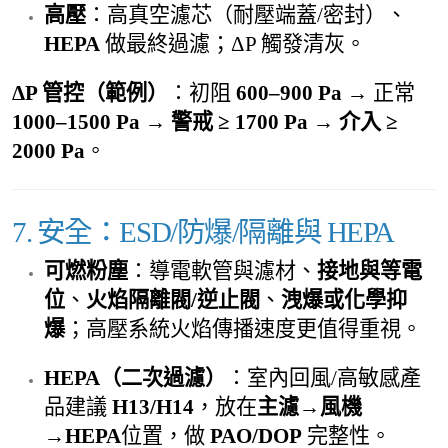
高壓
：高真空濾芯（耐壓端蓋/密封）、
HEPA
做最終過濾；ΔP 觸發清灰。
ΔP 管控（範例）
：初阻
600–900 Pa
→ 正常
1000–1500 Pa
→
警戒 ≥ 1700 Pa
→
介入 ≥
2000 Pa
。
7. 安全：ESD/防爆/隔離與 HEPA
可燃粉塵
：導電軟管與濾材、
接地與等電
位
、
火焰隔離閥/逆止閥
、
洩爆或化學抑
爆
；高壓系統火焰傳播速度更值得重視。
HEPA（二次過濾）
：室內回風/高敏感產
品建議
H13/H14
，放在
主濾→風機
→HEPA
位置，做
PAO/DOP
完整性。