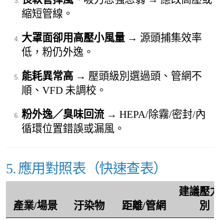
縮短管線。
大罩面卻用高壓小風量
→ 源頭捕集效率
低，粉仍外逸。
能耗異常高
→ 壓頭級別選過頭、管網不
順、VFD 未調校。
粉外逸／臭味回流
→ HEPA/除霧/密封/內
循環位置錯誤或漏風。
5. 應用對照表（快速查表）
建議壓力
產業/場景
汙染物
距離/管網
別