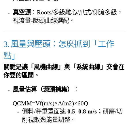
真空源
：Roots/多級離心/爪式/側流多級，
視流量-壓頭曲線選配。
3. 風量與壓頭：怎麼抓到「工作
點」
關鍵是讓「風機曲線」與「系統曲線」交會在
你要的區間
。
風量估算（源頭捕集）
：
QCMM=Vf(m/s)×A(m2)×60Q
倒料/秤重罩面速
0.5–0.8 m/s
；研磨/切
削視散逸能量調整。