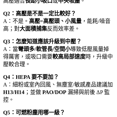
高壓適合
長距小吸口
或
中央吸塵
。
Q2：高壓是不是一定比較好？
A：不是。
高壓=高壓頭、小風量
，能耗/噪音
高；對
大面積捕集
反而效率差。
Q3：怎麼知道應該升級到中壓？
A：當
彎頭多/軟管長/空間小
導致低壓風量掉
得厲害，或吸口需要
較高局部速度
時，升級中
壓較合理。
Q4：HEPA 要不要加？
A：細粉或室內回風、無塵室/敏感產品建議加
H13/H14
；並做
PAO/DOP
漏掃與前後 ΔP 監
控。
Q5：可燃粉塵用哪一級？