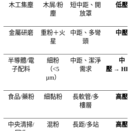
木工集塵
木屑/粉
短中距、開
低壓
塵
放罩
金屬研磨
重粉＋火
中距、多彎
中壓
星
頭
半導體/電
細粉
中距、潔淨
中
子配料
（<5
需求
壓
→
HE
µm）
食品/藥粉
細黏粉
長軟管/多
高壓
樓層
中央清掃/
混粉
長距/多站
高壓