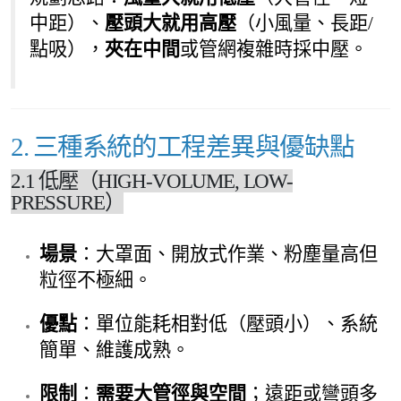
中距）、
壓頭大就用高壓
（小風量、長距/
點吸），
夾在中間
或管網複雜時採中壓。
2. 三種系統的工程差異與優缺點
2.1 低壓（HIGH-VOLUME, LOW-
PRESSURE）
場景
：大罩面、開放式作業、粉塵量高但
粒徑不極細。
優點
：單位能耗相對低（壓頭小）、系統
簡單、維護成熟。
限制
：
需要大管徑與空間
；遠距或彎頭多