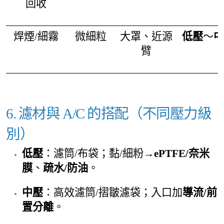
回收
焊煙/細霧
微細粒
大罩、近源
低壓
～
中
臂
6. 濾材與 A/C 的搭配（不同壓力級
別）
低壓
：濾筒/布袋；黏/細粉→
ePTFE/奈米
膜
、
疏水/防油
。
中壓
：高效濾筒/摺皺濾袋；入口加
導流/前
置分離
。