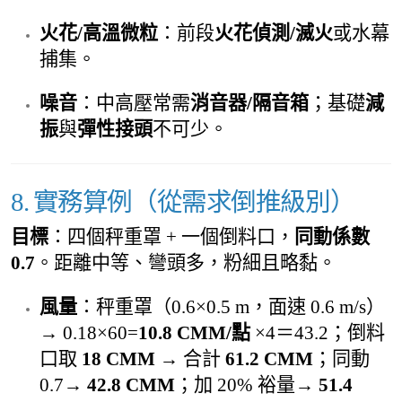
火花/高溫微粒
：前段
火花偵測/滅火
或水幕
捕集。
噪音
：中高壓常需
消音器/隔音箱
；基礎
減
振
與
彈性接頭
不可少。
8. 實務算例（從需求倒推級別）
目標
：四個秤重罩 + 一個倒料口，
同動係數
0.7
。距離中等、彎頭多，粉細且略黏。
風量
：秤重罩（0.6×0.5 m，面速 0.6 m/s）
→ 0.18×60=
10.8 CMM/點
×4＝43.2；倒料
口取
18 CMM
→ 合計
61.2 CMM
；同動
0.7→
42.8 CMM
；加 20% 裕量→
51.4