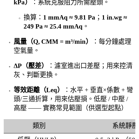
kPa）
：系統克服阻力所需壓頭。
換算：
1 mmAq ≈ 9.81 Pa
；
1 in.wg ≈
249 Pa ≈ 25.4 mmAq
。
風量（Q, CMM = m³/min）
：每分鐘處理
空氣量。
ΔP（壓差）
：濾室進出口差壓；用來控清
灰、判斷更換。
等效距離（Leq）
：水平 + 垂直×係數 + 彎
頭/三通折算，用來估壓損。
低壓 / 中壓 /
高壓 —— 實務常見範圍（供選型起點）
類別
系統靜壓