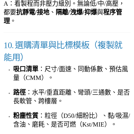
A：看製程而非壓力級別。無論低/中/高壓，
都要
抗靜電/接地
、
隔離/洩爆/抑爆
與
程序管
理
。
10. 選購清單與比標模板（複製就
能用）
吸口清單
：尺寸/面速、同動係數、預估風
量（CMM）。
路徑
：水平/垂直距離、彎頭/三通數、是否
長軟管、跨樓層。
粉塵性質
：粒徑（D50/細粉比）、黏/吸濕/
含油、磨耗、是否可燃（Kst/MIE）。