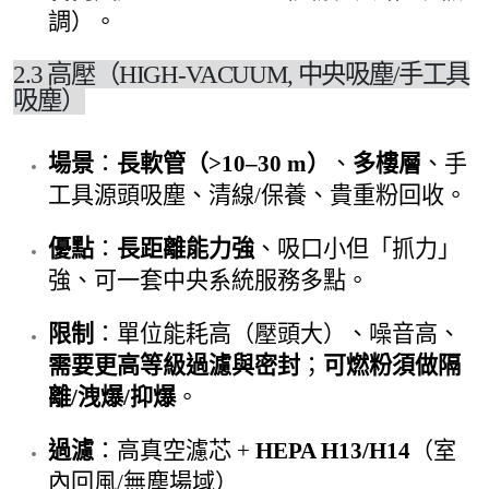
調）。
2.3 高壓（HIGH-VACUUM, 中央吸塵/手工具
吸塵）
場景
：
長軟管（>10–30 m）
、
多樓層
、手
工具源頭吸塵、清線/保養、貴重粉回收。
優點
：
長距離能力強
、吸口小但「抓力」
強、可一套中央系統服務多點。
限制
：單位能耗高（壓頭大）、噪音高、
需要更高等級過濾與密封
；
可燃粉須做隔
離/洩爆/抑爆
。
過濾
：高真空濾芯 +
HEPA H13/H14
（室
內回風/無塵場域）