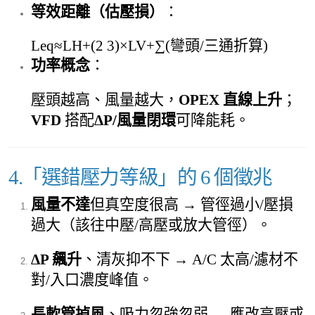
等效距離（估壓損）
：
Leq≈LH+(2 3)×LV+∑(彎頭/三通折算)
功率概念
：
壓頭越高、風量越大，
OPEX 直線上升
；
VFD
搭配
ΔP/風量閉環
可降能耗。
4.「選錯壓力等級」的 6 個徵兆
風量不達
但真空度很高 → 管徑過小/壓損
過大（該往中壓/高壓或放大管徑）。
ΔP 飆升
、清灰抑不下 → A/C 太高/濾材不
對/入口濃度峰值。
長軟管掉風
、吸力忽強忽弱 → 應改高壓或