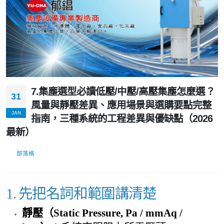
7.集塵選型必讀低壓/中壓/高壓集塵怎麼選？
31
風量與靜壓差異、應用場景與選購要點完整
JAN
指南，三種系統的工程差異與優缺點（2026
最新）
部落格
1. 先把名詞和範圍講清楚
靜壓（Static Pressure, Pa / mmAq /