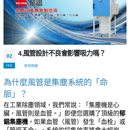
4.風管設計不良會影響吸力嗎？
02
FEB
常見問題
為什麼風管是集塵系統的「命
脈」？
在工業除塵領域，我們常說：「集塵機是心
臟，風管則是血管。」即便您選購了頂級的
郁
錩集塵機
，如果血管（風管）發生「血栓」或