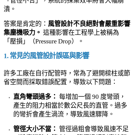
「管徑不合」，系統的採集效率將會大幅崩
潰。
答案是肯定的：
風管設計不良絕對會嚴重影響
集塵機吸力。
這種影響在工程學上被稱為
「壓損」（Pressure Drop）。
1. 常見的風管設計誤區與影響
許多工廠在自行配管時，常為了避開樑柱或節
省空間而採取錯誤配置，導致以下問題：
直角彎頭過多：
每增加一個 90 度彎頭，
產生的阻力相當於數公尺長的直管。過多
的彎折會產生渦流，導致風速驟降。
管徑大小不當：
管徑過粗會導致風速不足