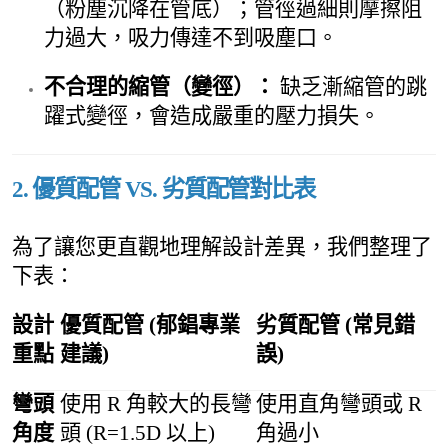
（粉塵沉降在管底）；管徑過細則摩擦阻
力過大，吸力傳達不到吸塵口。
不合理的縮管（變徑）：
缺乏漸縮管的跳
躍式變徑，會造成嚴重的壓力損失。
2. 優質配管 VS. 劣質配管對比表
為了讓您更直觀地理解設計差異，我們整理了
下表：
設計
優質配管 (郁錩專業
劣質配管 (常見錯
重點
建議)
誤)
彎頭
使用 R 角較大的長彎
使用直角彎頭或 R
角度
頭 (R=1.5D 以上)
角過小