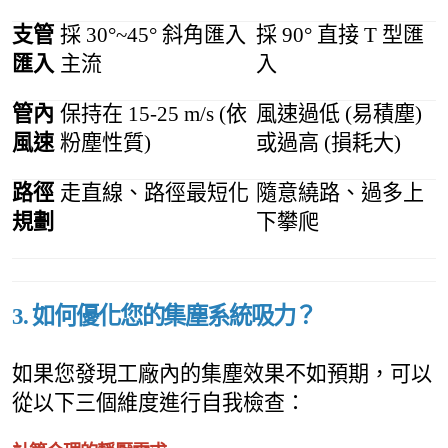
支管
採 30°~45° 斜角匯入
採 90° 直接 T 型匯
匯入
主流
入
管內
保持在 15-25 m/s (依
風速過低 (易積塵)
風速
粉塵性質)
或過高 (損耗大)
路徑
走直線、路徑最短化
隨意繞路、過多上
規劃
下攀爬
3. 如何優化您的集塵系統吸力？
如果您發現工廠內的集塵效果不如預期，可以
從以下三個維度進行自我檢查：