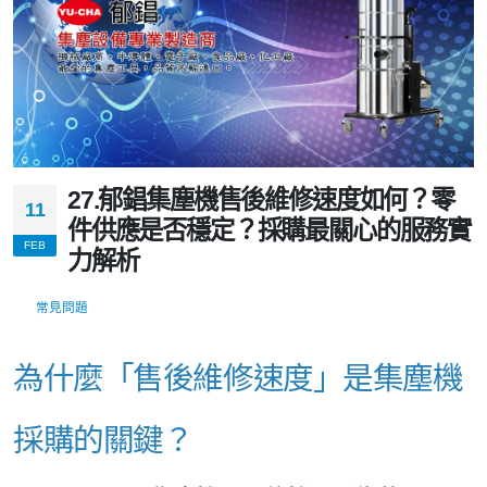
27.郁錩集塵機售後維修速度如何？零
11
件供應是否穩定？採購最關心的服務實
FEB
力解析
常見問題
為什麼「售後維修速度」是集塵機
採購的關鍵？