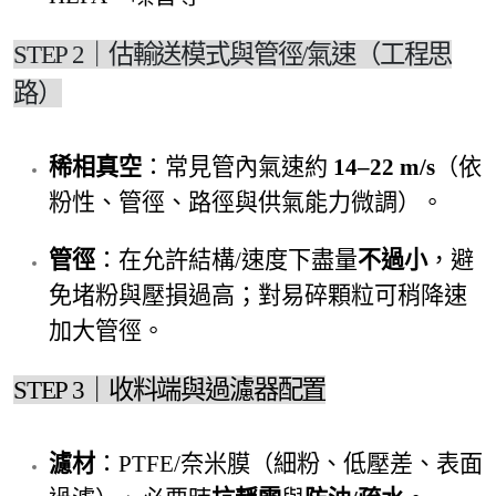
STEP 2｜估輸送模式與管徑/氣速（工程思
路）
稀相真空
：常見管內氣速約
14–22 m/s
（依
粉性、管徑、路徑與供氣能力微調）。
管徑
：在允許結構/速度下盡量
不過小
，避
免堵粉與壓損過高；對易碎顆粒可稍降速
加大管徑。
STEP 3｜收料端與過濾器配置
濾材
：PTFE/奈米膜（細粉、低壓差、表面