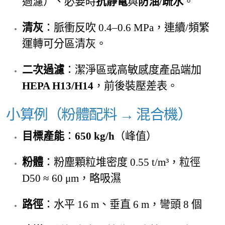
過濾）、必要時
抗靜電
與
防油/疏水
。
清灰
：脈衝反吹 0.4–0.6 MPa，連續/頻繁
運轉可分區清灰。
二次過濾
：潔淨區或高敏感度產品端加
HEPA H13/H14
，前後裝壓差表。
小算例（粉體配料 → 混合機）
目標產能
：
650 kg/h
（峰值）
粉體
：粉塵顆粒堆密度 0.55 t/m³，粒徑
D50 ≈ 60 μm，略吸濕
路徑
：水平 16 m、垂直 6 m，彎頭 8 個