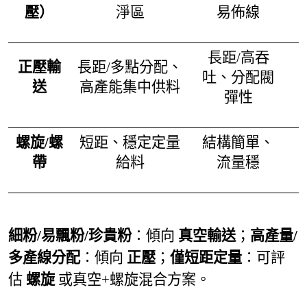
壓）
淨區
易佈線
長距/高吞
正壓輸
長距/多點分配、
吐、分配閥
送
高產能集中供料
彈性
螺旋/螺
短距、穩定定量
結構簡單、
帶
給料
流量穩
細粉/易飄粉/珍貴粉
：傾向
真空輸送
；
高產量/
多產線分配
：傾向
正壓
；
僅短距定量
：可評
估
螺旋
或真空+螺旋混合方案。