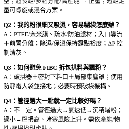
空；超長距/多點分配/高產能 → 正壓；短距定
量可螺旋或混合方案。
Q2：我的粉很細又吸濕，容易糊袋怎麼辦？
A：PTFE/奈米膜、疏水/防油濾材；入口導流
＋前置分離；除濕/保溫保持露點裕度；ΔP 控
制清灰。
Q3：如何避免 FIBC 拆包拱料與飄粉？
A：破拱器＋密封下料口＋局部集塵罩；使用
防靜電大袋並接地；必要時預破袋機構。
Q4：管徑選大一點就一定比較好嗎？
A：不一定。管徑過大→氣速低→沉積堵粉；
過小→壓損高、堵塞風險上升。需依產能/物
性/壓損找甜蜜點。