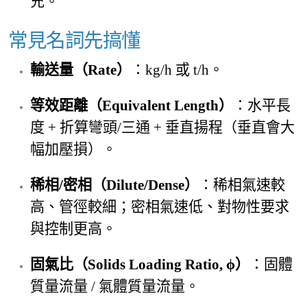
充。
常見名詞先搞懂
輸送量（Rate）
：kg/h 或 t/h。
等效距離（Equivalent Length）
：水平長
度 + 折算彎頭/三通 + 垂直揚程（垂直會大
幅加壓損）。
稀相/密相（Dilute/Dense）
：稀相氣速較
高、管徑較細；密相氣速低、對物性要求
與控制更高。
固氣比（Solids Loading Ratio, ϕ）
：固體
質量流量 / 氣體質量流量。