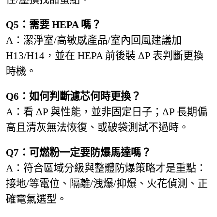
Q5：需要 HEPA 嗎？
A：潔淨室/高敏感產品/室內回風建議加
H13/H14，並在 HEPA 前後裝 ΔP 表判斷更換
時機。
Q6：如何判斷濾芯何時更換？
A：看 ΔP 與性能，並非固定日子；ΔP 長期偏
高且清灰無法恢復、或破袋測試不過時。
Q7：可燃粉一定要防爆馬達嗎？
A：符合區域分級與整體防爆策略才是重點：
接地/等電位、隔離/洩爆/抑爆、火花偵測、正
確電氣選型。