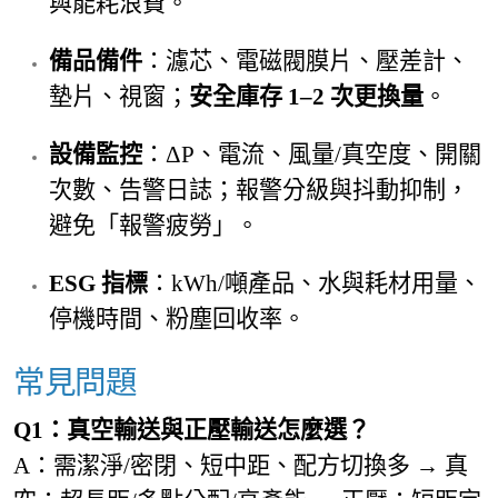
與能耗浪費。
備品備件
：濾芯、電磁閥膜片、壓差計、
墊片、視窗；
安全庫存 1–2 次更換量
。
設備監控
：ΔP、電流、風量/真空度、開關
次數、告警日誌；報警分級與抖動抑制，
避免「報警疲勞」。
ESG 指標
：kWh/噸產品、水與耗材用量、
停機時間、粉塵回收率。
常見問題
Q1：真空輸送與正壓輸送怎麼選？
A：需潔淨/密閉、短中距、配方切換多 → 真