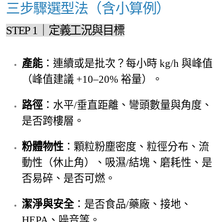
三步驟選型法（含小算例）
STEP 1｜定義工況與目標
產能
：連續或是批次？每小時 kg/h 與峰值
（峰值建議 +10–20% 裕量）。
路徑
：水平/垂直距離、彎頭數量與角度、
是否跨樓層。
粉體物性
：顆粒粉塵密度、粒徑分布、流
動性（休止角）、吸濕/結塊、磨耗性、是
否易碎、是否可燃。
潔淨與安全
：是否食品/藥廠、接地、
HEPA、噪音等。