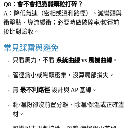
Q8：會不會把脆弱顆粒打碎？
A：降低氣速（密相或溫和路徑）、減彎頭與
衝擊點、導流緩衝；必要時做破碎率/粒徑前
後比對驗收。
常見踩雷與避免
只看馬力，不看
系統曲線 vs 風機曲線
。
管徑貪小或彎頭密集，沒算局部損失。
無
最不利路徑
設計與 ΔP 基線。
黏/濕粉卻沒前置分離、除濕/保溫或正確濾
材。