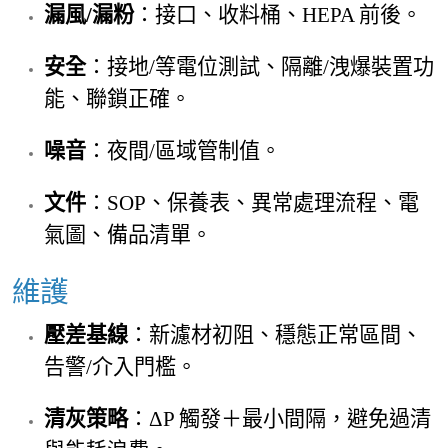
漏風/漏粉
：接口、收料桶、HEPA 前後。
安全
：接地/等電位測試、隔離/洩爆裝置功
能、聯鎖正確。
噪音
：夜間/區域管制值。
文件
：SOP、保養表、異常處理流程、電
氣圖、備品清單。
維護
壓差基線
：新濾材初阻、穩態正常區間、
告警/介入門檻。
清灰策略
：ΔP 觸發＋最小間隔，避免過清