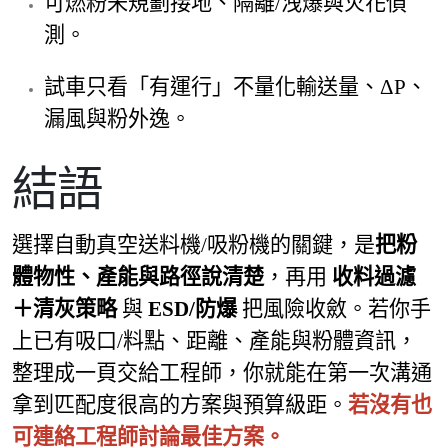
可燃粉未規劃接地、隔離/洩爆與火花偵
測。
試車只看「有運行」不量化輸送量、ΔP、
漏風與粉外逸。
結語
選擇自動真空送料機/吸粉機的關鍵，是
把粉
體物性、產能與路徑說清楚
，再用
收料過濾
＋清灰策略
與
ESD/防爆
把風險收斂。若你手
上已有吸口/料點、距離、產能與粉體資訊，
整理成一頁交給工程師，你就能在第一次溝通
拿到匹配度很高的方案與預算級距。
若沒有也
可連絡工程師討論最佳方案。