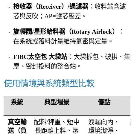
接收器（Receiver）/過濾器
：收料端含濾
芯與反吹；ΔP=濾芯壓差。
旋轉閥/星形給料器（Rotary Airlock）
：
在系統或落料計量維持氣密與定量。
FIBC太空包 大袋站
：大袋拆包、破拱、集
塵、密封投料的整合站。
使用情境與系統類型比較
系統
典型場景
優點
真空輸
配料/秤重、短中
洩漏向內、
送（負
長距離上料、潔
環境潔淨、