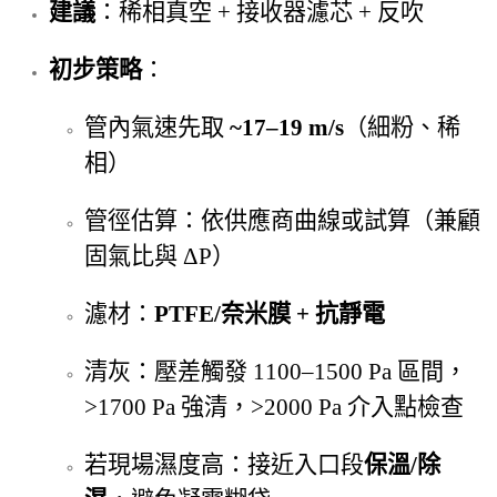
建議
：稀相真空 + 接收器濾芯 + 反吹
初步策略
：
管內氣速先取
~17–19 m/s
（細粉、稀
相）
管徑估算：依供應商曲線或試算（兼顧
固氣比與 ΔP）
濾材：
PTFE/奈米膜 + 抗靜電
清灰：壓差觸發 1100–1500 Pa 區間，
>1700 Pa 強清，>2000 Pa 介入點檢查
若現場濕度高：接近入口段
保溫/除