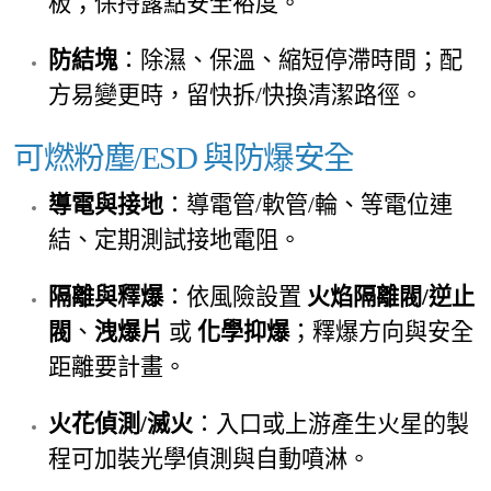
板；保持露點安全裕度。
防結塊
：除濕、保溫、縮短停滯時間；配
方易變更時，留快拆/快換清潔路徑。
可燃粉塵/ESD 與防爆安全
導電與接地
：導電管/軟管/輪、等電位連
結、定期測試接地電阻。
隔離與釋爆
：依風險設置
火焰隔離閥/逆止
閥
、
洩爆片
或
化學抑爆
；釋爆方向與安全
距離要計畫。
火花偵測/滅火
：入口或上游產生火星的製
程可加裝光學偵測與自動噴淋。