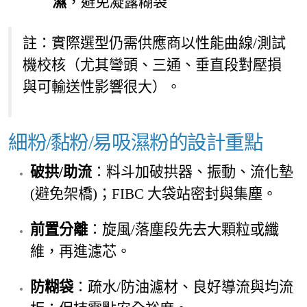
濕
，避免凝露糊袋
註：實際選型仍需供應商以性能曲線/測試
機校核（尤其彎頭、三通、垂直段對壓損
與可輸送性影響很大）。
細粉/黏粉/易吸濕粉的設計重點
破拱/助流
：料斗加破拱器、振動、流化墊
(避免架橋)；FIBC 大袋站密封與集塵。
前置分離
：旋風/落塵段先去大顆粒或纖
維，再進濾芯。
防糊袋
：疏水/防油濾材、良好導流與均流