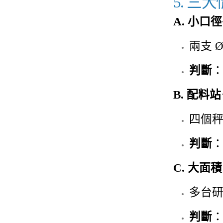
5. 三
A. 小口
兩支 Ø
判斷
：
B. 配料
四個秤重
判斷
：
C. 大面
多台研
判斷