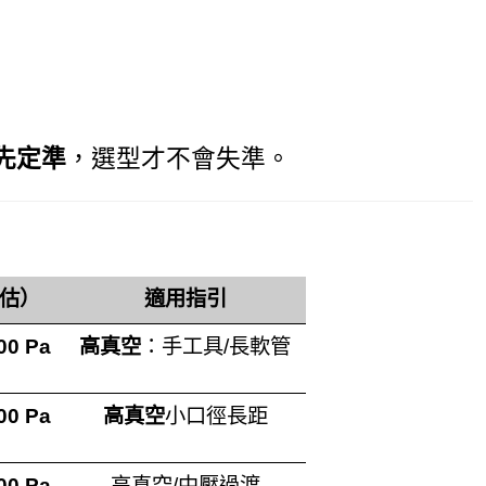
 先定準
，選型才不會失準。
估）
適用指引
00 Pa
高真空
：手工具/長軟管
00 Pa
高真空
小口徑長距
00 Pa
高真空/中壓過渡