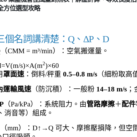
全方位選型攻略
把三個名詞講清楚：Q、ΔP、D
Q
（CMM = m³/min）：空氣搬運量。
2
=V(m/s)×A(m
)×60
用
罩面速
：倒料/秤重
0.5–0.8 m/s
（細粉取高
內運輸風速
（防沉積）：一般粉
14–18 m/s
；
P
（Pa/kPa）：系統阻力。由
管路摩擦
＋
配件
A、消音等）組成。
D
（mm）：D↑→Q 可大、摩擦壓損降，但空
小口徑吸頭。