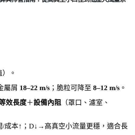
值）。
金屬屑
18–22 m/s
；脆粒可降至
8–12 m/s
。
等效長度
＋
設備內阻
（罩口、濾室、
間/成本↑；D↓→高真空小流量更穩，適合長