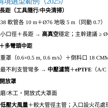
大情境選型範例（2025）
徑長距（工具隨行/中央清掃）
38 軟管各 10 m＋Ø76 地吸 5 m（同動 0.7）
小口徑＋長距 →
高真空
穩定；主幹建議 ≥ Ø
站＋多彎頭中距
罩（0.6×0.5 m, 0.6 m/s）＋倒料口 18 CM
最不利支管彎多 →
中壓濾筒
＋
ePTFE
（A/C
積開放罩
磨/木工，開放式大罩面
：
低壓大風量
＋較大管徑主管；入口設火花處