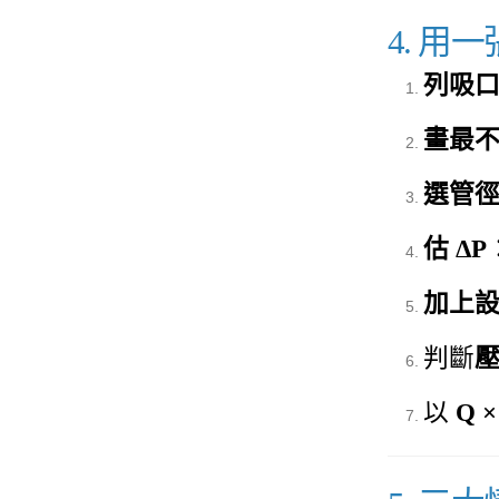
4. 
列吸
畫最
選管
估 ΔP
加上
判斷
以
Q ×