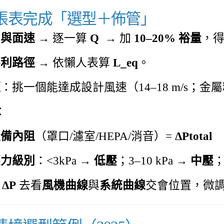
用一張表完成「選型＋佈管」
口與面速
→ 逐一算
Q
→ 加
10–20% 裕量
，
不利路徑
→ 依懶人表算
L_eq
。
徑
：挑一個能達成設計風速（14–18 m/s；金屬粉
：
設備內阻
（罩口/濾室/HEPA/消音）=
ΔPtotal
壓力級別
：​<3kPa →
低壓
；3–10 kPa →
中壓
；
 ΔP
去看
風機曲線
與
系統曲線
交會位置，微調