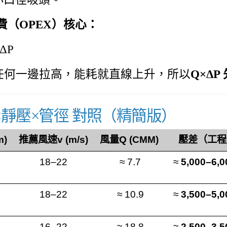
費（OPEX）核心：
ΔP
P 任何一邊拉高，能耗就直線上升，所以
Q×ΔP
量×靜壓×管徑 對照（精簡版）
m)
推薦風速v (m/s)
風量Q (CMM)
壓差（工程
18–22
≈ 7.7
≈
5,000–6,0
18–22
≈ 10.9
≈
3,500–5,0
16–22
≈ 18.8
≈
2,500–3,5