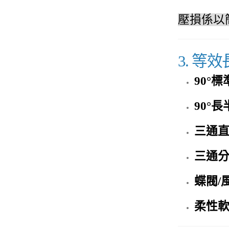
壓損係以
3. 
90°
90°
三通
三通
蝶閥/
柔性