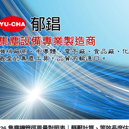
.2026 集塵機管徑風量對照表｜靜壓計算、等效長