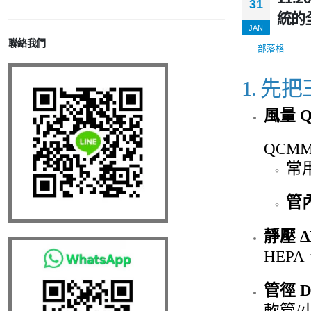
31
統的
JAN
聯絡我們
部落格
1. 先
風量 
QCMM
常
管
靜壓 Δ
HEP
管徑 
軟管/