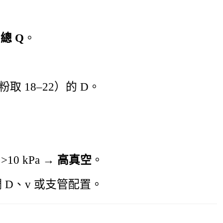
得
總 Q
。
取 18–22）的 D。
>10 kPa →
高真空
。
 D、v 或支管配置。