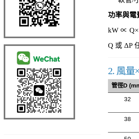
功率與電
kW ∝ Q×
Q 或 Δ
2. 風
管徑D (m
32
38
50