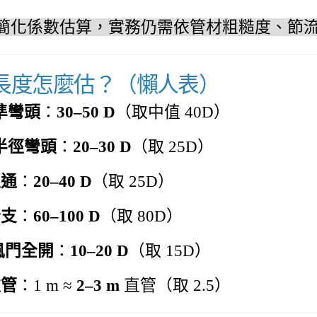
簡化係數估算，實務仍需依管材粗糙度、節
等效長度怎麼估？（懶人表）
標準彎頭
：
30–50 D
（取中值 40D）
長半徑彎頭
：
20–30 D
（取 25D）
直通
：
20–40 D
（取 25D）
分支
：
60–100 D
（取 80D）
風門全開
：
10–20 D
（取 15D）
軟管
：1 m ≈
2–3 m
直管（取 2.5）